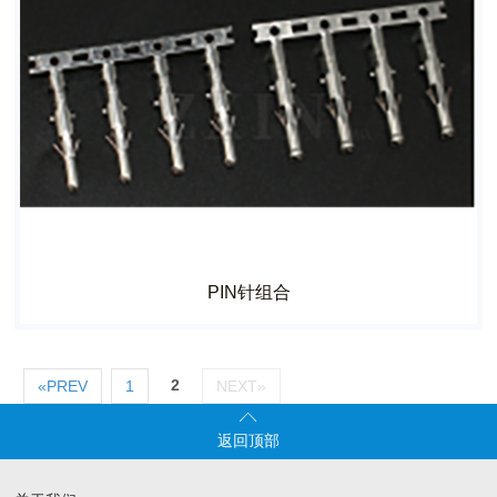
PIN针组合
2
«PREV
1
NEXT»

返回顶部