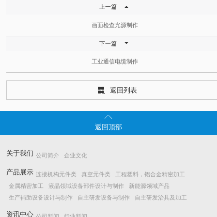

上一篇
画面检查光源制作

下一篇
工业通信电缆制作
返回列表


返回顶部
关于我们
公司简介
企业文化
产品展示
连接机构元件类
真空元件类
工程塑料，铝合金精密加工
金属精密加工
液晶领域设备部件设计与制作
新能源领域产品
生产辅助设备设计与制作
自主研发设备与制作
自主研发治具及加工
资讯中心
公司新闻
行业新闻